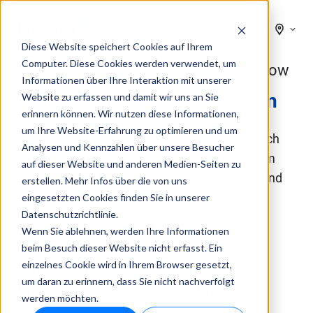
Deutsch
Diese Website speichert Cookies auf Ihrem
Computer. Diese Cookies werden verwendet, um
Testen Sie den bloo.research Workflow
Informationen über Ihre Interaktion mit unserer
bloo.research ausprobieren
Website zu erfassen und damit wir uns an Sie
erinnern können. Wir nutzen diese Informationen,
um Ihre Website-Erfahrung zu optimieren und um
Testen Sie bloo.research und lassen Sie sich
Analysen und Kennzahlen über unsere Besucher
zeigen, wie bloo.research Unternehmen im
auf dieser Website und anderen Medien-Seiten zu
Vertrieb unterstützt. Registrieren Sie sich und
erstellen. Mehr Infos über die von uns
starten Sie direkt.
eingesetzten Cookies finden Sie in unserer
Datenschutzrichtlinie.
Wenn Sie ablehnen, werden Ihre Informationen
beim Besuch dieser Website nicht erfasst. Ein
einzelnes Cookie wird in Ihrem Browser gesetzt,
Registrieren Sie sich, um
um daran zu erinnern, dass Sie nicht nachverfolgt
bloo.research auszuprobieren
werden möchten.