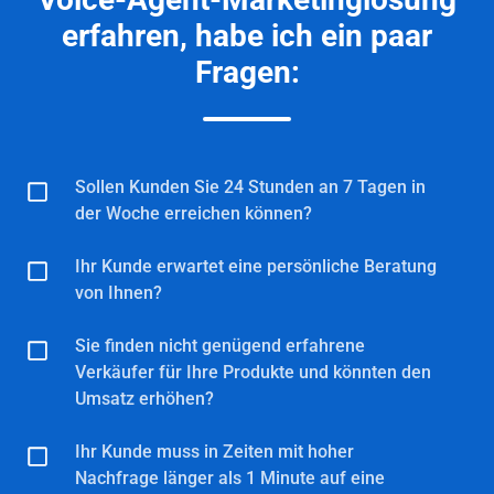
erfahren, habe ich ein paar
Fragen:
Sollen Kunden Sie 24 Stunden an 7 Tagen in
Sollen
der Woche erreichen können?
Kunden
Sie
Ihr Kunde erwartet eine persönliche Beratung
Ihr
24
von Ihnen?
Kunde
Stunden
erwartet
an
Sie finden nicht genügend erfahrene
Sie
eine
Verkäufer für Ihre Produkte und könnten den
7
finden
persönliche
Umsatz erhöhen?
Tagen
nicht
Beratung
in
genügend
Ihr Kunde muss in Zeiten mit hoher
von
Ihr
der
erfahrene
Nachfrage länger als 1 Minute auf eine
Ihnen?
Kunde