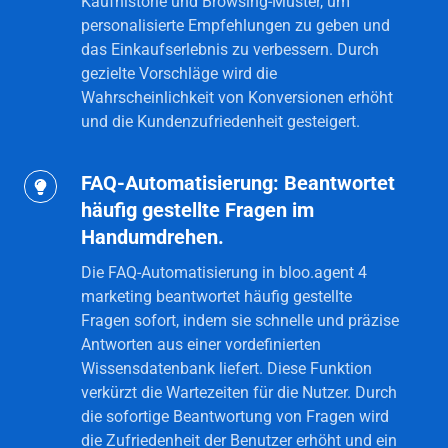
Kaufhistorie und Browsing-Muster, um
personalisierte Empfehlungen zu geben und
das Einkaufserlebnis zu verbessern. Durch
gezielte Vorschläge wird die
Wahrscheinlichkeit von Konversionen erhöht
und die Kundenzufriedenheit gesteigert.
FAQ-Automatisierung: Beantwortet
FAQ-
häufig gestellte Fragen im
Automatisierung:
Handumdrehen.
Beantwortet
häufig
Die FAQ-Automatisierung in bloo.agent 4
gestellte
marketing beantwortet häufig gestellte
Fragen sofort, indem sie schnelle und präzise
Fragen
Antworten aus einer vordefinierten
im
Wissensdatenbank liefert. Diese Funktion
Handumdrehen.
verkürzt die Wartezeiten für die Nutzer. Durch
die sofortige Beantwortung von Fragen wird
die Zufriedenheit der Benutzer erhöht und ein