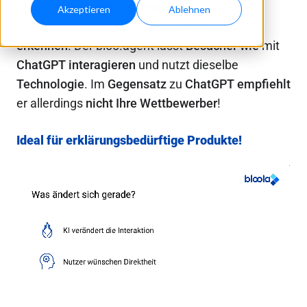
Media Auftritten
.
Besucher
von Webseiten
Akzeptieren
Ablehnen
werden
binnen
Sekunden
die
Mehrwerte
erkennen
. Der bloo.agent lässt
Besucher
wie
mit
ChatGPT
interagieren
und nutzt dieselbe
Technologie
. Im
Gegensatz
zu
ChatGPT
empfiehlt
er allerdings
nicht
Ihre
Wettbewerber
!
Ideal für erklärungsbedürftige Produkte!