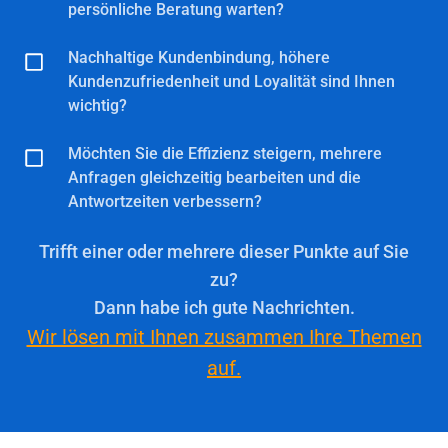
Woche
Verkäufer
persönliche Beratung warten?
muss
erreichen
für
in
Nachhaltige Kundenbindung, höhere
können?
Nachhaltige
Ihre
Zeiten
Kundenzufriedenheit und Loyalität sind Ihnen
Kundenbindung,
Produkte
mit
wichtig?
höhere
und
hoher
Kundenzufriedenheit
könnten
Möchten Sie die Effizienz steigern, mehrere
Möchten
Nachfrage
und
den
Anfragen gleichzeitig bearbeiten und die
Sie
länger
Loyalität
Antwortzeiten verbessern?
Umsatz
die
als
sind
erhöhen?
Effizienz
1
Trifft einer oder mehrere dieser Punkte auf Sie
Ihnen
steigern,
Minute
zu?
wichtig?
mehrere
auf
Dann habe ich gute Nachrichten.
Anfragen
eine
Wir lösen mit Ihnen zusammen Ihre Themen
gleichzeitig
persönliche
auf.
bearbeiten
Beratung
und
warten?
die