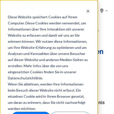
Deutsch
Diese Website speichert Cookies auf Ihrem
Computer. Diese Cookies werden verwendet, um
Informationen über Ihre Interaktion mit unserer
Weniger Traffik wegen künstlicher
Website zu erfassen und damit wir uns an Sie
Intelligenz
erinnern können. Wir nutzen diese Informationen,
um Ihre Website-Erfahrung zu optimieren und um
Wie Sie den Besucher binnen
Analysen und Kennzahlen über unsere Besucher
Sekunden begeistern und
auf dieser Website und anderen Medien-Seiten zu
erstellen. Mehr Infos über die von uns
Mehrwerte schaffen.
eingesetzten Cookies finden Sie in unserer
Datenschutzrichtlinie.
Wenn Sie ablehnen, werden Ihre Informationen
beim Besuch dieser Website nicht erfasst. Ein
Mit unserer neuen Lösung
bloo.agent
einzelnes Cookie wird in Ihrem Browser gesetzt,
ermöglichen Sie ein
völlig
neues
Kundenerlebnis
um daran zu erinnern, dass Sie nicht nachverfolgt
werden möchten.
auf Ihrer
Website
, Landing Pages
und
Social