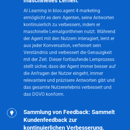
maschinelles Lernen.
Kontinuierliche
Verbesserung
AI Learning in bloo.agent 4 marketing
der
ermöglicht es dem Agenten, seine Antworten
kontinuierlich zu verbessern, indem er
Antworten
maschinelle Lernalgorithmen nutzt. Während
durch
der Agent mit den Nutzern interagiert, lernt er
maschinelles
aus jeder Konversation, verfeinert sein
Lernen.
Verständnis und verbessert die Genauigkeit
mit der Zeit. Dieser fortlaufende Lernprozess
stellt sicher, dass der Agent immer besser auf
die Anfragen der Nutzer eingeht, immer
relevantere und präzisere Antworten gibt und
das gesamte Nutzererlebnis verbessert und
das DGVO konform.
Sammlung von Feedback: Sammelt
Sammlung
Kundenfeedback zur
von
kontinuierlichen Verbesserung.
Feedback: