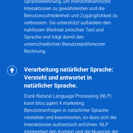
Spracherkennung, um menschenähnliche
Echtzeitgespräche.
Interaktionen zu gewährleisten und die
Benutzerzufriedenheit und Zugänglichkeit zu
verbessern. Sie unterstützt außerdem den
nahtlosen Wechsel zwischen Text und
Sprache und trägt damit den
unterschiedlichen Benutzerpräferenzen
Rechnung.
Verarbeitung natürlicher Sprache:
Verarbeitung
Versteht und antwortet in
natürlicher
natürlicher Sprache.
Sprache:
Versteht
Dank Natural Language Processing (NLP)
und
kann bloo.agent 4 marketing
Benutzeranfragen in natürlicher Sprache
antwortet
verstehen und beantworten, so dass sich die
in
Interaktionen authentisch anfühlen. NLP
natürlicher
interpretiert den Kontext und die Nuancen der